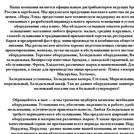
Наша компания является официальным дистрибьютором ведущих бр
России и зарубежья. Мы предлагаем продукцию высокого качества по 
ценам. «Норд Лэнд» предоставит вам техническую поддержку во всех в
связанных с разработкой индивидуального проекта оснащения и уста
оборудования «под ключ». Мы обладаем солидным опытом работы
оснащению: магазинов любого формата: малых, средних и крупных, 
самообслуживания и традиционной прилавочной торговли; ресторанов 
баров и предприятий фаст-фуд; мини-производств и комбинатов общест
питания. Мы располагаем штатом хорошо подготовленных специалис
проектированию, монтажу, пуско-наладке и обслуживанию всего постав
оборудования. Торговое оборудование, Холодильное оборудование, В
холодильная, Компрессор известных брендов, с заводской гарантией, до
обслуживание. Фреон, Хладагент, различных марок и наименований. Для
ресторанов, а также для производства пищи предлагаем: Плита электри
Мясорубка, Тестомес,
Холодильная установка, Холодильная камера, Стеллаж, Морозильник
морозильный, Холодильный шкаф. Так же данное оборудование заинтерес
маленький магазин так и большой супермаркет!
Обращайтесь к нам — и мы грамотно подберем комплекс необходи
оборудования. Установим его, обеспечив: надежность в работе; удоб
пользования; эстетическую привлекательность. Любая Холодильная 
требует периодического обслуживания. Мы предлагаем широкий сп
оборудования и материалов различных марок: А также предоставим
качественный сервис на протяжении всего периода эксплуатации. Нор
Нордленд, Нордлэнд - разное написание нашей компании, не меняет 
поставляемого нами оборудования и качества выполняемых нами ра