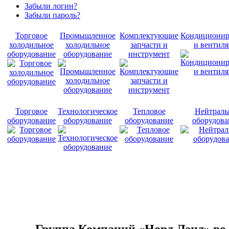
Забыли логин?
Забыли пароль?
Торговое
Промышленное
Комплектующие
Кондиционир
холодильное
холодильное
запчасти и
и вентил
оборудование
оборудование
инструмент
Торговое
Технологическое
Тепловое
Нейтраль
оборудование
оборудование
оборудование
оборудов
Группа Компаний «Норд Лэнд» во