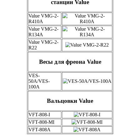
станции Value
Value VMG-2-
R410A
Value VMG-2-
R134A
Value VMG-2-
R22
Весы для фреона Value
VES-
50A/VES-
100A
Вальцовки Value
VFT-808-I
VFT-808-MI
VFT-808А