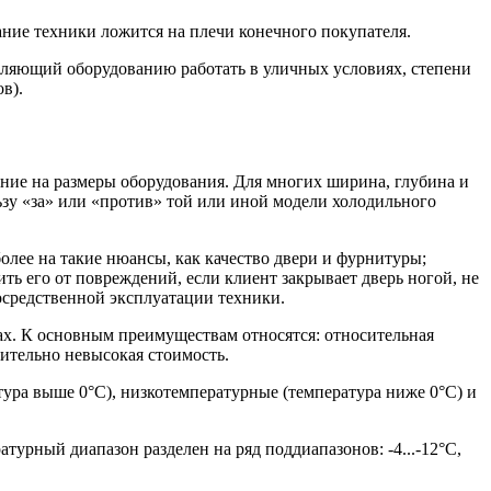
ие техники ложится на плечи конечного покупателя.
воляющий оборудованию работать в уличных условиях, степени
в).
ание на размеры оборудования. Для многих ширина, глубина и
зу «за» или «против» той или иной модели холодильного
лее на такие нюансы, как качество двери и фурнитуры;
ть его от повреждений, если клиент закрывает дверь ногой, не
осредственной эксплуатации техники.
ах. К основным преимуществам относятся: относительная
ительно невысокая стоимость.
ура выше 0°С), низкотемпературные (температура ниже 0°С) и
урный диапазон разделен на ряд поддиапазонов: -4...-12°С,