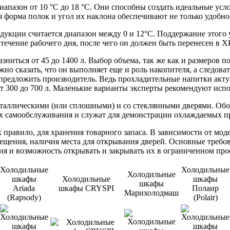
азон от 10 °С до 18 °С. Они способны создать идеальные усло
 форма полок и угол их наклона обеспечивают не только удобно
ции считается диапазон между 0 и 12°С. Поддержание этого ур
 течение рабочего дня, после чего он должен быть перенесен в Х
ниться от 45 до 1400 л. Выбор объема, так же как и размеров 
но сказать, что он выполняет еще и роль накопителя, а следова
едложить производитель. Ведь прохладительные напитки актуа
т 300 до 700 л. Маленькие варианты эксперты рекомендуют испо
еталлическими (или сплошными) и со стеклянными дверями. Обо
х самообслуживания и служат для демонстрации охлаждаемых п
 правило, для хранения товарного запаса. В зависимости от мо
ещения, наличия места для открывания дверей. Основные требо
я и возможность открывать и закрывать их в ограниченном про
Холодильные
Холодильные
Холодильные
шкафы
Холодильные
шкафы
шкафы
Ariada
шкафы CRYSPI
Полаир
Марихолодмаш
(Rapsody)
(Polair)