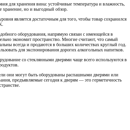
вия для хранения вина: устойчивые температура и влажность,
е хранение, но и выгодный обзор.
овня является достаточным для того, чтобы товар сохранился
К.
подобного оборудования, напрямую связан с имеющейся в
тельно экономит пространство. Многие считают, что самый
льны всегда и продаются в больших количествах круглый год.
льзовать для экспонирования дорогих алкогольных напитков.
рудование со стеклянными дверями чаще всего используются в
родуктов.
дели они могут быть оборудованы распашными дверями или
вания, предъявляемые сегодня к дверям — это герметичность
странстве.