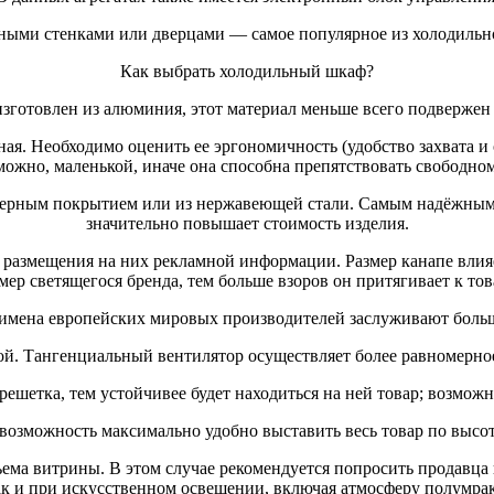
ыми стенками или дверцами — самое популярное из холодильно
Как выбрать холодильный шкаф?
зготовлен из алюминия, этот материал меньше всего подверже
ная. Необходимо оценить ее эргономичность (удобство захвата и
зможно, маленькой, иначе она способна препятствовать свободно
мерным покрытием или из нержавеющей стали. Самым надёжным 
значительно повышает стоимость изделия.
 размещения на них рекламной информации. Размер канапе влияе
мер светящегося бренда, тем больше взоров он притягивает к тов
 имена европейских мировых производителей заслуживают больш
й. Тангенциальный вентилятор осуществляет более равномерное
 решетка, тем устойчивее будет находиться на ней товар; возмож
 возможность максимально удобно выставить весь товар по высо
ъема витрины. В этом случае рекомендуется попросить продавца
ак и при искусственном освещении, включая атмосферу полумрак