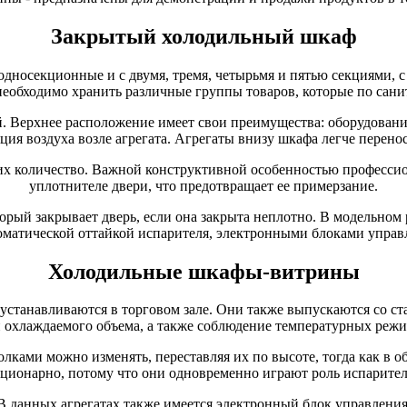
Закрытый холодильный шкаф
дносекционные и с двумя, тремя, четырьмя и пятью секциями,
 необходимо хранить различные группы товаров, которые по сани
ей. Верхнее расположение имеет свои преимущества: оборудовани
ция воздуха возле агрегата. Агрегаты внизу шкафа легче перенос
их количество. Важной конструктивной особенностью профессио
уплотнителе двери, что предотвращает ее примерзание.
орый закрывает дверь, если она закрыта неплотно. В модельном
матической оттайкой испарителя, электронными блоками управ
Холодильные шкафы-витрины
станавливаются в торговом зале. Они также выпускаются со с
 охлаждаемого объема, а также соблюдение температурных режи
лками можно изменять, переставляя их по высоте, тогда как в 
ационарно, потому что они одновременно играют роль испарител
В данных агрегатах также имеется электронный блок управления