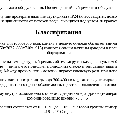
упаемого оборудования. Послегарантийный ремонт и обслуживан
о лучше проверять наличие сертификата IP24 (класс защиты, поз
о защищенности от потоков воды, льющихся под углом 30 градусо
Классификация
ика для торгового зала, клиент в первую очередь обращает вним
850x2027, 860x740x1915) являются самым важным доводом в поль
оборудования.
е на температурный режим, объем загрузки камеры, и уж тем бо
 — внизу, что позволяет приподнять стекло и тем самым защити
и). Между прочим, эти «мелочи» играют ключевую роль при неп
их магазинах (площадью до 300-400 кв.м.), так и в супермаркет
ередвигать его при необходимости, простое подключение и относ
 внутри охлаждаемого объема: среднетемпературные (температ
комбинированные шкафы (-5…+5).
вания составляет от 0…+1°С до +10°С. У второй группы температ
-18...-25°С и др.